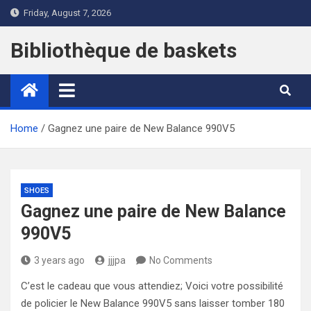
Skip
Friday, August 7, 2026
to
content
Bibliothèque de baskets
Home
Gagnez une paire de New Balance 990V5
SHOES
Gagnez une paire de New Balance
990V5
3 years ago
jjjpa
No Comments
C’est le cadeau que vous attendiez; Voici votre possibilité
de policier le New Balance 990V5 sans laisser tomber 180