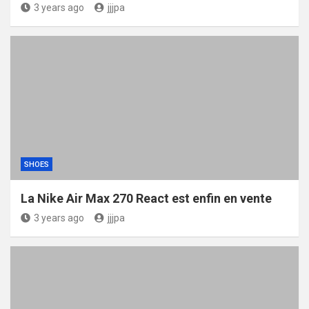
3 years ago
jjjpa
SHOES
La Nike Air Max 270 React est enfin en vente
3 years ago
jjjpa