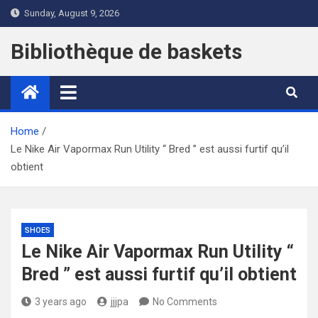
Skip
Sunday, August 9, 2026
to
content
Bibliothèque de baskets
Home
Le Nike Air Vapormax Run Utility “ Bred ” est aussi furtif qu’il
obtient
SHOES
Le Nike Air Vapormax Run Utility “
Bred ” est aussi furtif qu’il obtient
3 years ago
jjjpa
No Comments