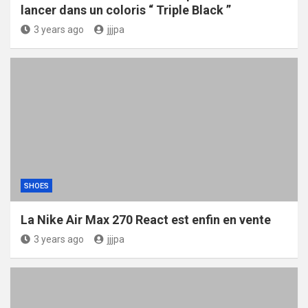
lancer dans un coloris “ Triple Black ”
3 years ago
jjjpa
SHOES
La Nike Air Max 270 React est enfin en vente
3 years ago
jjjpa