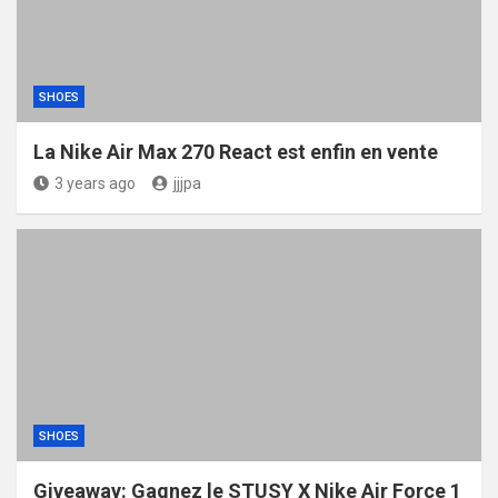
SHOES
La Nike Air Max 270 React est enfin en vente
3 years ago
jjjpa
SHOES
Giveaway: Gagnez le STUSY X Nike Air Force 1