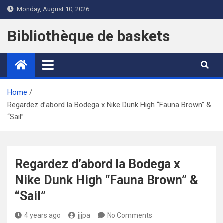
Skip
Monday, August 10, 2026
to
content
Bibliothèque de baskets
Home
Regardez d’abord la Bodega x Nike Dunk High “Fauna Brown” &
“Sail”
Regardez d’abord la Bodega x
Nike Dunk High “Fauna Brown” &
“Sail”
4 years ago
jjjpa
No Comments