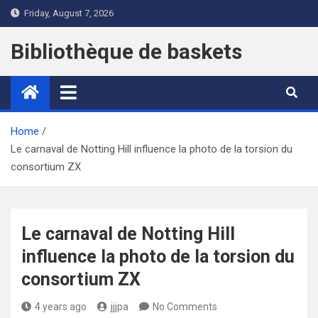
Skip
Friday, August 7, 2026
to
content
Bibliothèque de baskets
Home
Le carnaval de Notting Hill influence la photo de la torsion du
consortium ZX
Le carnaval de Notting Hill
influence la photo de la torsion du
consortium ZX
4 years ago
jjjpa
No Comments