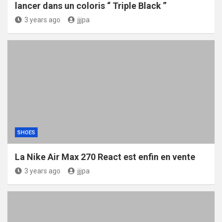
lancer dans un coloris “ Triple Black ”
3 years ago
jjjpa
SHOES
La Nike Air Max 270 React est enfin en vente
3 years ago
jjjpa