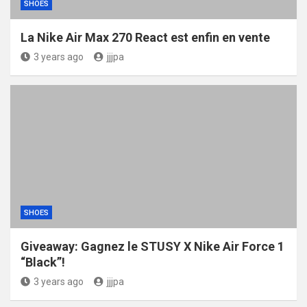
SHOES
La Nike Air Max 270 React est enfin en vente
3 years ago
jjjpa
SHOES
Giveaway: Gagnez le STUSY X Nike Air Force 1
“Black”!
3 years ago
jjjpa