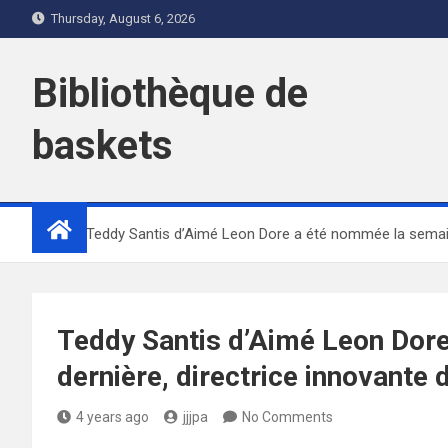
Skip
Thursday, August 6, 2026
to
content
Bibliothèque de
baskets
Home
Teddy Santis d’Aimé Leon Dore a été nommée la semain
Teddy Santis d’Aimé Leon Dor
dernière, directrice innovante
4 years ago
jjjpa
No Comments