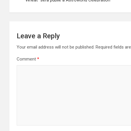
“Wheat” sera publié à Astroworld Celebration
Leave a Reply
Your email address will not be published.
Required fields a
Comment
*