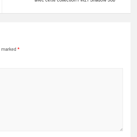
avec cette collection FW21 Shadow Job
re marked
*