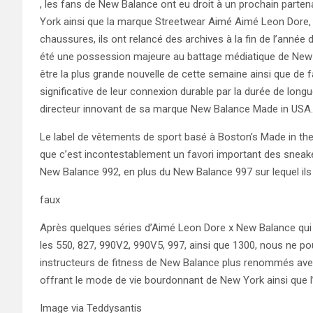
, les fans de New Balance ont eu droit à un prochain parte
York ainsi que la marque Streetwear Aimé Aimé Leon Dore, 
chaussures, ils ont relancé des archives à la fin de l’année 
été une possession majeure au battage médiatique de New B
être la plus grande nouvelle de cette semaine ainsi que de f
significative de leur connexion durable par la durée de long
directeur innovant de sa marque New Balance Made in USA.
Le label de vêtements de sport basé à Boston’s Made in the 
que c’est incontestablement un favori important des sneaker
New Balance 992, en plus du New Balance 997 sur lequel ils 
faux
Après quelques séries d’Aimé Leon Dore x New Balance qui
les 550, 827, 990V2, 990V5, 997, ainsi que 1300, nous ne po
instructeurs de fitness de New Balance plus renommés avec 
offrant le mode de vie bourdonnant de New York ainsi que l’
Image via Teddysantis