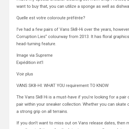
want to buy that, you can utilize a sponge as well as dishwas
Quelle est votre coloroute préférée?
I’ve had a few pairs of Vans Sk8-Hi over the years, however
Corruption Lies” colourway from 2013. It has floral graphics
head-turning feature.
Image via Supreme
Expédition int’l
Voir plus
VANS SK8-HI: WHAT YOU requirement TO KNOW
The Vans Sk8 Hi is a must-have if you’re looking for a pair 
pair within your sneaker collection. Whether you can skate 
a strong grip on all terrains.
If you don’t want to miss out on Vans release dates, then ma