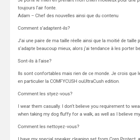
Je porte le mien en prenant mon chien moelleux pour une p
toujours l’air fonte.
Adam – Chef des nouvelles ainsi que du contenu
Comment s’adaptent-ils?
J’ai une paire de ma taille réelle ainsi que la moitié de taille p
s’adapte beaucoup mieux, alors j’ai tendance à les porter b
Sont-ils à l’aise?
Ils sont confortables mais rien de ce monde. Je crois que l
en particulier la COMFYCUSH ouUltraCush edition.
Comment les styez-vous?
I wear them casually. I don’t believe you requirement to wea
when taking my dog fluffy for a walk, as well as I believe my fi
Comment les nettoyez-vous?
I have my special sneaker cleaning set from Crep Protect, a