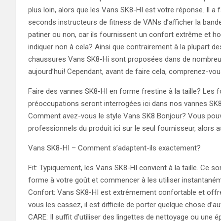
plus loin, alors que les Vans SK8-HI est votre réponse. Il a 
seconds instructeurs de fitness de VANs d’afficher la band
patiner ou non, car ils fournissent un confort extrême et h
indiquer non à cela? Ainsi que contrairement à la plupart d
chaussures Vans SK8-Hi sont proposées dans de nombreux d
aujourd’hui! Cependant, avant de faire cela, comprenez-
Faire des vannes SK8-HI en forme frestine à la taille? Les
préoccupations seront interrogées ici dans nos vannes SK8
Comment avez-vous le style Vans SK8 Bonjour? Vous pouvez
professionnels du produit ici sur le seul fournisseur, alors 
Vans SK8-HI – Comment s’adaptent-ils exactement?
Fit: Typiquement, les Vans SK8-HI convient à la taille. Ce s
forme à votre goût et commencer à les utiliser instantané
Confort: Vans SK8-HI est extrêmement confortable et offre
vous les cassez, il est difficile de porter quelque chose d’au
CARE: Il suffit d’utiliser des lingettes de nettoyage ou une