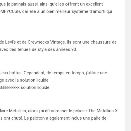
e je patinais aussi, ainsi qu’elles offrent un excellent
OMFYCUSH, car elle a un bien meilleur système d’amorti qui
de Levi’s et de Crewnecks Vintage. Ils sont une chaussure de
e avec des tenues de style des années 90.
ieux battus. Cependant, de temps en temps, j’utilise une
e avec la solution liquide
kkkkkkkk solution liquide.
e Metallica, alors j’ai dû adresser le policier The Metallica X
ls ont chuté. Le peloton a également inclus une paire de