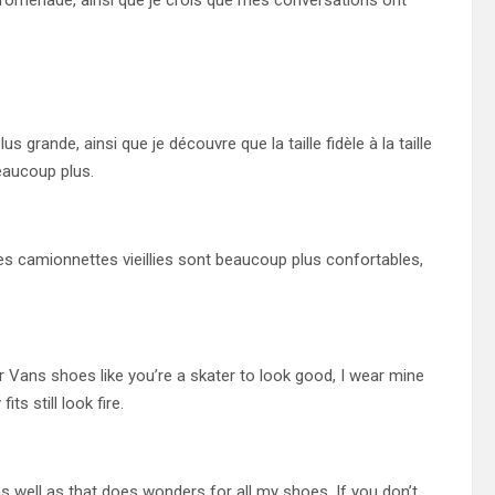
romenade, ainsi que je crois que mes conversations ont
lus grande, ainsi que je découvre que la taille fidèle à la taille
eaucoup plus.
es camionnettes vieillies sont beaucoup plus confortables,
r Vans shoes like you’re a skater to look good, I wear mine
ts still look fire.
s well as that does wonders for all my shoes. If you don’t