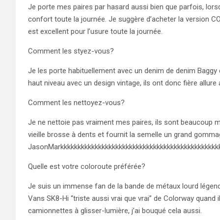
Je porte mes paires par hasard aussi bien que parfois, lorsqu
confort toute la journée. Je suggère d’acheter la version C
est excellent pour l’usure toute la journée.
Comment les styez-vous?
Je les porte habituellement avec un denim de denim Baggy 
haut niveau avec un design vintage, ils ont donc fière allur
Comment les nettoyez-vous?
Je ne nettoie pas vraiment mes paires, ils sont beaucoup m
vieille brosse à dents et fournit la semelle un grand gommag
JasonMarkkkkkkkkkkkkkkkkkkkkkkkkkkkkkkkkkkkkkkkkkkkkkkkk
Quelle est votre coloroute préférée?
Je suis un immense fan de la bande de métaux lourd légendair
Vans SK8-Hi “triste aussi vrai que vrai” de Colorway quand i
camionnettes à glisser-lumière, j’ai bouqué cela aussi.