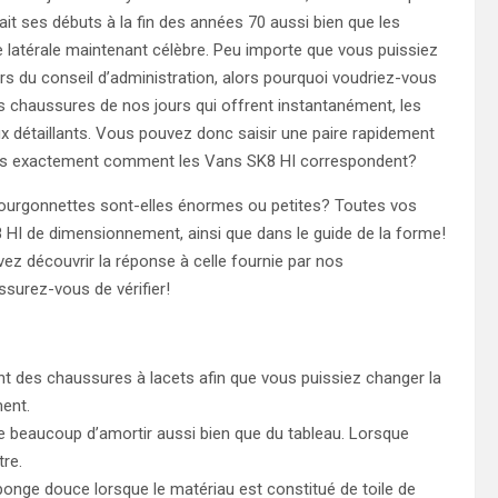
fait ses débuts à la fin des années 70 aussi bien que les
e latérale maintenant célèbre. Peu importe que vous puissiez
ors du conseil d’administration, alors pourquoi voudriez-vous
es chaussures de nos jours qui offrent instantanément, les
étaillants. Vous pouvez donc saisir une paire rapidement
vous exactement comment les Vans SK8 HI correspondent?
 fourgonnettes sont-elles énormes ou petites? Toutes vos
 HI de dimensionnement, ainsi que dans le guide de la forme!
 découvrir la réponse à celle fournie par nos
assurez-vous de vérifier!
ont des chaussures à lacets afin que vous puissiez changer la
ment.
 beaucoup d’amortir aussi bien que du tableau. Lorsque
tre.
 éponge douce lorsque le matériau est constitué de toile de