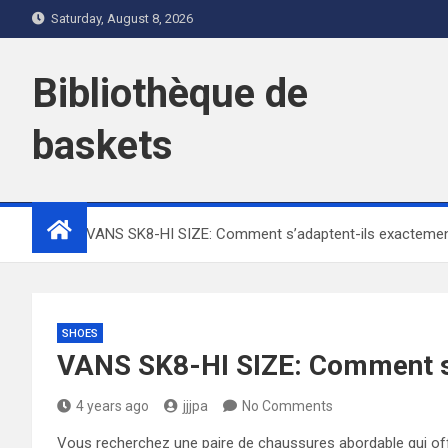
Skip
Saturday, August 8, 2026
to
content
Bibliothèque de
baskets
Home
VANS SK8-HI SIZE: Comment s’adaptent-ils exacteme
SHOES
VANS SK8-HI SIZE: Comment s
4 years ago
jjjpa
No Comments
Vous recherchez une paire de chaussures abordable qui offr