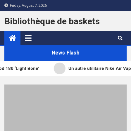
Skip
Friday, August 7, 2026
to
content
Bibliothèque de baskets
News Flash
0 ‘Light Bone’
Un autre utilitaire Nike Air Vaporma