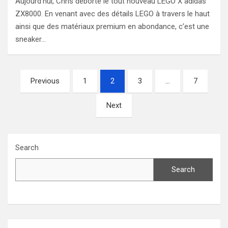
Aujourd’hui, Chris déborte le tout nouveau LEGO X adidas
ZX8000. En venant avec des détails LEGO à travers le haut
ainsi que des matériaux premium en abondance, c’est une
sneaker…
Posts
Previous
1
2
3
…
7
navigation
Next
Search
Search