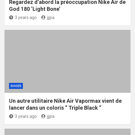
Regardez d’abord la préoccupation Nike Air de
God 180 ‘Light Bone’
3 years ago
jjjpa
SHOES
Un autre utilitaire Nike Air Vapormax vient de
lancer dans un coloris “ Triple Black ”
3 years ago
jjjpa