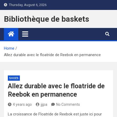
Skip
Thursday, August 6, 2026
to
content
Bibliothèque de baskets
Home
Allez durable avec le floatride de Reebok en permanence
SHOES
Allez durable avec le floatride de
Reebok en permanence
4 years ago
jjjpa
No Comments
La croissance de Floatride de Reebok est juste ici pour